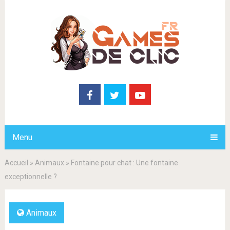
Menu
Accueil
»
Animaux
»
Fontaine pour chat : Une fontaine
exceptionnelle ?
Animaux