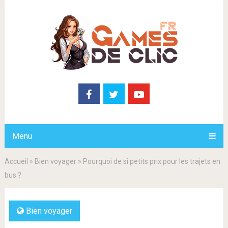
Menu
Accueil
»
Bien voyager
»
Pourquoi de si petits prix pour les trajets en
bus ?
Bien voyager