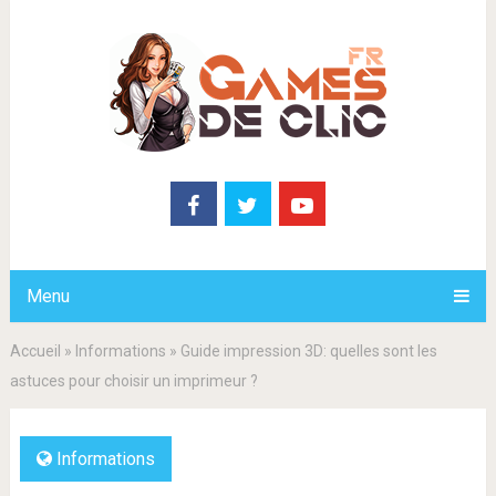
Menu
Accueil
»
Informations
»
Guide impression 3D: quelles sont les
astuces pour choisir un imprimeur ?
Informations