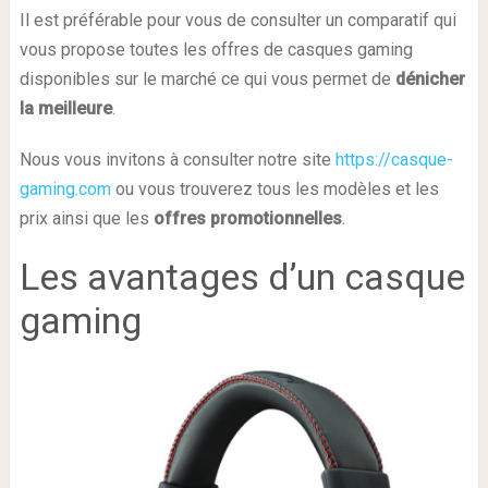
Il est préférable pour vous de consulter un comparatif qui
vous propose toutes les offres de casques gaming
disponibles sur le marché ce qui vous permet de
dénicher
la meilleure
.
Nous vous invitons à consulter notre site
https://casque-
gaming.com
ou vous trouverez tous les modèles et les
prix ainsi que les
offres promotionnelles
.
Les avantages d’un casque
gaming