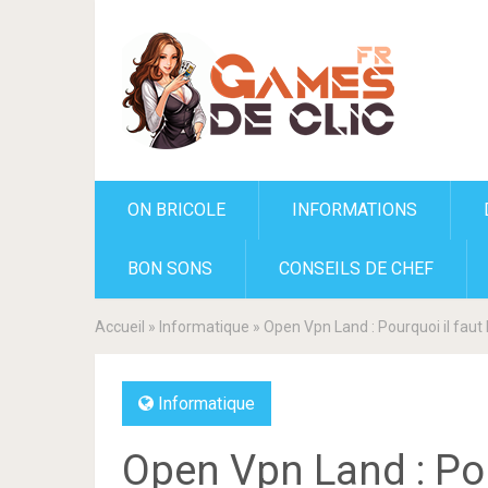
ON BRICOLE
INFORMATIONS
BON SONS
CONSEILS DE CHEF
Accueil
»
Informatique
»
Open Vpn Land : Pourquoi il faut 
Informatique
Open Vpn Land : Pou