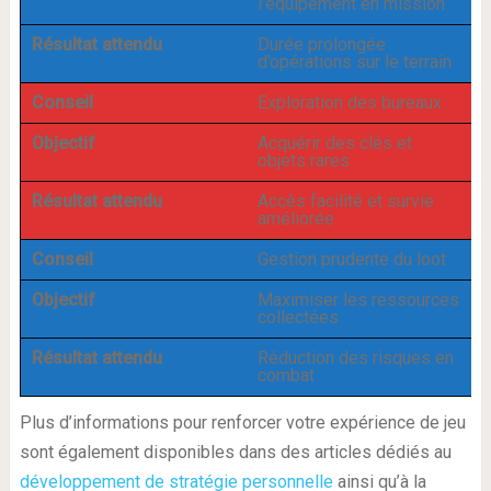
l’équipement en mission
Résultat attendu
Durée prolongée
d’opérations sur le terrain
Conseil
Exploration des bureaux
Objectif
Acquérir des clés et
objets rares
Résultat attendu
Accès facilité et survie
améliorée
Conseil
Gestion prudente du loot
Objectif
Maximiser les ressources
collectées
Résultat attendu
Réduction des risques en
combat
Plus d’informations pour renforcer votre expérience de jeu
sont également disponibles dans des articles dédiés au
développement de stratégie personnelle
ainsi qu’à la