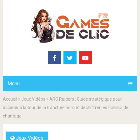
Menu
Accueil
»
Jeux Vidéos
»
ARC Raiders : Guide stratégique pour
accéder à la tour de la tranchée nord et déchiffrer les fichiers de
chantage
Jeux Vidéos