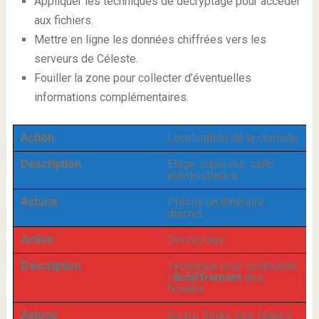
Appliquer les techniques de décryptage pour accéder
aux fichiers.
Mettre en ligne les données chiffrées vers les
serveurs de Céleste.
Fouiller la zone pour collecter d’éventuelles
informations complémentaires.
Action
Localisation de la console
Description
Étage supérieur, salle
administrative.
Astuce
Prévoir un itinéraire
discret.
Action
Décryptage
Description
Technique pour contourner
l’
échiffrement
des
fichiers.
Astuce
Suivre l’ordre des étapes