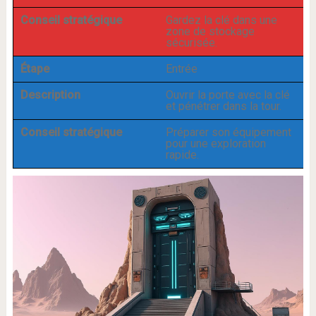
Conseil stratégique
Gardez la clé dans une
zone de stockage
sécurisée.
Étape
Entrée
Description
Ouvrir la porte avec la clé
et pénétrer dans la tour.
Conseil stratégique
Préparer son équipement
pour une exploration
rapide.