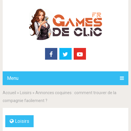
Menu
Accueil
»
Loisirs
»
Annonces coquines : comment trouver de la
compagnie facilement ?
Loisirs