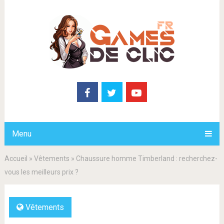
Menu
Accueil
»
Vêtements
»
Chaussure homme Timberland : recherchez-
vous les meilleurs prix ?
Vêtements