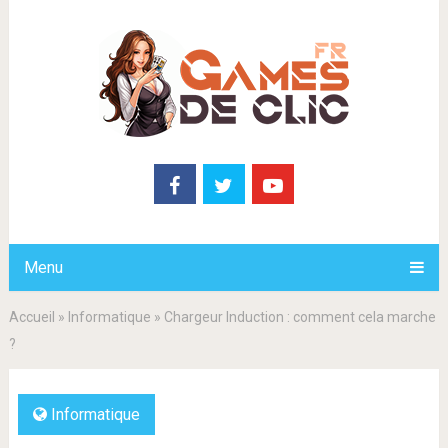
Menu
Accueil
»
Informatique
»
Chargeur Induction : comment cela marche
?
Informatique